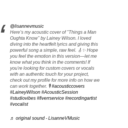
@lisannevmusic
Here’s my acoustic cover of "Things a Man
Oughta Know" by Lainey Wilson. I loved
diving into the heartfelt lyrics and giving this
powerful song a simple, raw feel. 🎸✨ Hope
you feel the emotion in this version—let me
know what you think in the comments! If
you're looking for custom covers or vocals
with an authentic touch for your project,
check out my profile for more info on how we
can work together. 🎙️
#acousticcovers
#LaineyWilson
#AcousticSession
#studiovibes
#fiverrservice
#recordingartist
#vocalist
♬ original sound - LisanneVMusic