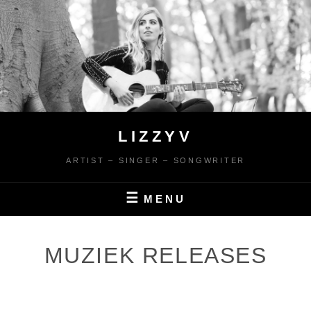
Ga
naar
de
inhoud
LIZZYV
ARTIST – SINGER – SONGWRITER
MENU
MUZIEK RELEASES